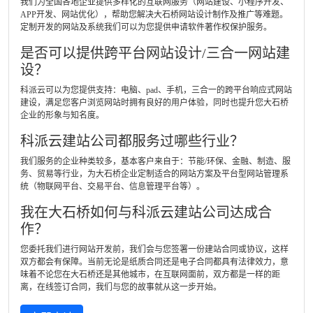
我们为全国各地企业提供多样化的互联网服务（网站建设、小程序开发、
APP开发、网站优化），帮助您解决大石桥网站设计制作及推广等难题。
定制开发的网站及系统我们可以为您提供申请软件著作权保护服务。
是否可以提供跨平台网站设计/三合一网站建
设？
科派云可以为您提供支持：电脑、pad、手机，三合一的跨平台响应式网站
建设，满足您客户浏览网站时拥有良好的用户体验，同时也提升您大石桥
企业的形象与知名度。
科派云建站公司都服务过哪些行业？
我们服务的企业种类较多，基本客户来自于：节能/环保、金融、制造、服
务、贸易等行业，为大石桥企业定制适合的网站方案及平台型网站管理系
统（物联网平台、交易平台、信息管理平台等）。
我在大石桥如何与科派云建站公司达成合
作？
您委托我们进行网站开发前，我们会与您签署一份建站合同或协议，这样
双方都会有保障。当前无论是纸质合同还是电子合同都具有法律效力，意
味着不论您在大石桥还是其他城市，在互联网面前，双方都是一样的距
离，在线签订合同，我们与您的故事就从这一步开始。