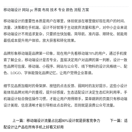
移动端设计
网站
pc
界面
布局
技术
专业
颜色
流程
方案
移动端设计的重要性本质是用户在哪里，体验就该在哪里做好现在用户的时间、
流量、决策都在手机端，设计不好就等于主动放弃流量和客户，对中小企业来说
移动端设计不用追求复杂，只要抓住快加载、简导航、准内容、顺转化、就能用
最低成本提升用户体验，放大获客和转化效果。
品牌形象移动端是品牌第一印象，现在用户先看移动端70%的用户，通过手机搜
索了解企业，移动端设计是否专业，直接决定用户对品牌的第一判断，设计一致
性品牌可信度、移动端、小程序、网站与公众号、线下物料的设计风格统一、配
色、LOGO、字体能强化品牌记忆，让用户觉得企业靠谱。
细节见品质加载时的骨架屏、按钮的点击反馈、弱网时的友好提示，这些小设计
能体现品牌对用户的重视，提升好感度，生态适配设计决定生态红利利用率，手
机端设计贴合微信操作习惯，才能让用户用得顺手，菜单跳转的页面只有移动端
设计美观、信息清晰才能引导粉丝点击转化，否则就是浪费公众号流量。
上一篇：移动端设计流量占比超80%设计就是获客竞争力
下一篇：适
配设计让产品在所有手机上好看又好用