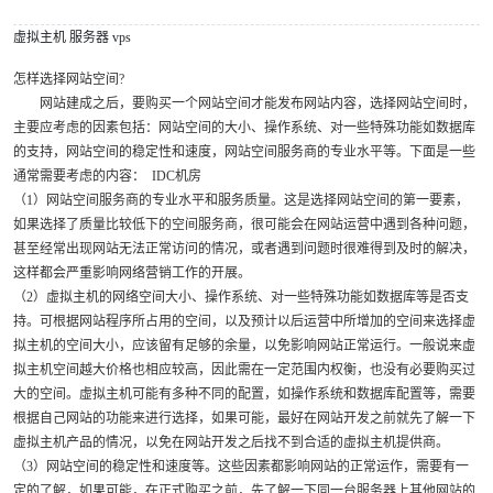
虚拟主机
服务器
vps
怎样选择网站空间?
网站建成之后，要购买一个网站空间才能发布网站内容，选择网站空间时，
主要应考虑的因素包括：网站空间的大小、操作系统、对一些特殊功能如数据库
的支持，网站空间的稳定性和速度，网站空间服务商的专业水平等。下面是一些
通常需要考虑的内容： IDC机房
（1）网站空间服务商的专业水平和服务质量。这是选择网站空间的第一要素，
如果选择了质量比较低下的空间服务商，很可能会在网站运营中遇到各种问题，
甚至经常出现网站无法正常访问的情况，或者遇到问题时很难得到及时的解决，
这样都会严重影响网络营销工作的开展。
（2）虚拟主机的网络空间大小、操作系统、对一些特殊功能如数据库等是否支
持。可根据网站程序所占用的空间，以及预计以后运营中所增加的空间来选择虚
拟主机的空间大小，应该留有足够的余量，以免影响网站正常运行。一般说来虚
拟主机空间越大价格也相应较高，因此需在一定范围内权衡，也没有必要购买过
大的空间。虚拟主机可能有多种不同的配置，如操作系统和数据库配置等，需要
根据自己网站的功能来进行选择，如果可能，最好在网站开发之前就先了解一下
虚拟主机产品的情况，以免在网站开发之后找不到合适的虚拟主机提供商。
（3）网站空间的稳定性和速度等。这些因素都影响网站的正常运作，需要有一
定的了解，如果可能，在正式购买之前，先了解一下同一台服务器上其他网站的