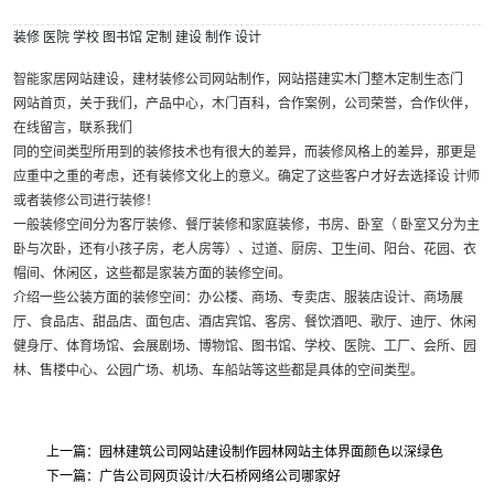
装修
医院
学校
图书馆
定制
建设
制作
设计
智能家居网站建设，建材装修公司网站制作，网站搭建实木门整木定制生态门
网站首页，关于我们，产品中心，木门百科，合作案例，公司荣誉，合作伙伴，
在线留言，联系我们
同的空间类型所用到的装修技术也有很大的差异，而装修风格上的差异，那更是
应重中之重的考虑，还有装修文化上的意义。确定了这些客户才好去选择设 计师
或者装修公司进行装修！
一般装修空间分为客厅装修、餐厅装修和家庭装修，书房、卧室（ 卧室又分为主
卧与次卧，还有小孩子房，老人房等）、过道、厨房、卫生间、阳台、花园、衣
帽间、休闲区，这些都是家装方面的装修空间。
介绍一些公装方面的装修空间：办公楼、商场、专卖店、服装店设计、商场展
厅、食品店、甜品店、面包店、酒店宾馆、客房、餐饮酒吧、歌厅、迪厅、休闲
健身厅、体育场馆、会展剧场、博物馆、图书馆、学校、医院、工厂、会所、园
林、售楼中心、公园广场、机场、车船站等这些都是具体的空间类型。
上一篇：园林建筑公司网站建设制作园林网站主体界面颜色以深绿色
下一篇：广告公司网页设计/大石桥网络公司哪家好