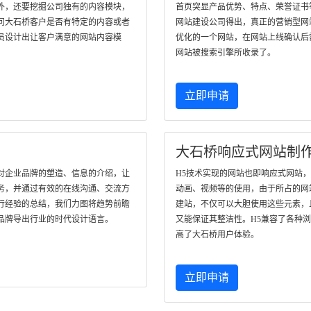
外，还要挖掘公司独有的内容模块，
首页突显产品优势、特点、荣誉证书
问大石桥客户是否有特定的内容或者
网站建设公司得出，真正的营销型网
员设计出让客户满意的网站内容模
优化的一个网站，在网站上线确认后
网站被搜索引擎所收录了。
立即申请
大石桥响应式网站制
对企业品牌的塑造、信息的介绍，让
H5技术实现的网站也即响应式网站
务，并通过有效的在线沟通、交流方
动画、视频等的使用，由于所占的网
行经验的总结，我们力图将趋势前瞻
建站，不仅可以大胆使用这些元素，
品牌导出行业的时代设计语言。
又能保证其整洁性。H5兼容了各种
高了大石桥用户体验。
立即申请