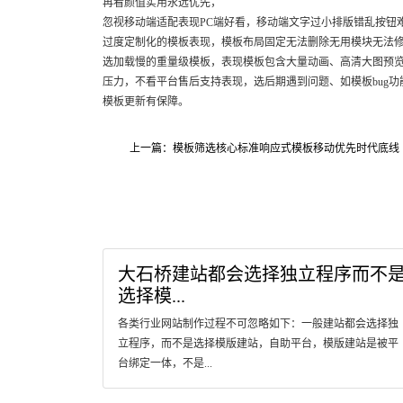
再看颜值实用永远优先，
忽视移动端适配表现PC端好看，移动端文字过小排版错乱按钮
过度定制化的模板表现，模板布局固定无法删除无用模块无法
选加载慢的重量级模板，表现模板包含大量动画、高清大图预
压力，不看平台售后支持表现，选后期遇到问题、如模板bug功
模板更新有保障。
上一篇：模板筛选核心标准响应式模板移动优先时代底线
大石桥建站都会选择独立程序而不
选择模...
各类行业网站制作过程不可忽略如下：一般建站都会选择独
立程序，而不是选择模版建站，自助平台，模版建站是被平
台绑定一体，不是...