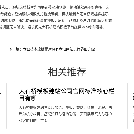
难点击，避坑选模板时先切换到移动端预览，移动端效果不好直接，选
修改配色，避坑确认模板支持拖拽编辑，模块增删自定义权限越多越好。
览时就卡顿，避坑优先选轻量化模板，后期自己添加图片时也能减少加载
能调整无人解决，避坑优先大石桥建站模板平台提供7×24小时客服，
下一篇：专业技术改版是对原有老旧网站进行界面升级
相关推荐
是
大石桥模板建站公司官网标准核心栏
目有哪...
大石桥模板建站官网以服务、模板、案例、价格、流程、售
后为核心栏目，搭配资讯与咨询功能，实现展示实力与客户
获客的目的。首页...