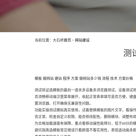
当前位置：大石桥
首页
>
网站建设
测
模板
做网站
建站
程序
方案
做网站多少钱
流程
技术
方案价格
测试验证选模板的最后一道关多设备多浏览器测试，设备测试
否流畅移动端汉堡菜单展开，收起正常表单填写是否方便，键
置浏览器、打开确保无兼容性问题。
功能实操测试模拟真实使用，试着替换模板的图片文字，看操
否正常、检查自定义权限、能否修改配色、删除模块、调整布局、性
为合格加载速度有保障，重点看移动端性能得分，低于60分的
避坑指南选模板常见错误只看颜值不看实用性，表现选动画多