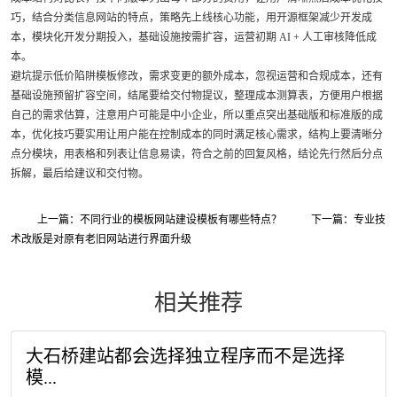
巧，结合分类信息网站的特点，策略先上线核心功能，用开源框架减少开发成
本，模块化开发分期投入，基础设施按需扩容，运营初期 AI + 人工审核降低成
本。
避坑提示低价陷阱模板修改，需求变更的额外成本，忽视运营和合规成本，还有
基础设施预留扩容空间，结尾要给交付物提议，整理成本测算表，方便用户根据
自己的需求估算，注意用户可能是中小企业，所以重点突出基础版和标准版的成
本，优化技巧要实用让用户能在控制成本的同时满足核心需求，结构上要清晰分
点分模块，用表格和列表让信息易读，符合之前的回复风格，结论先行然后分点
拆解，最后给建议和交付物。
上一篇：不同行业的模板网站建设模板有哪些特点？
下一篇：专业技
术改版是对原有老旧网站进行界面升级
相关推荐
大石桥建站都会选择独立程序而不是选择
模...