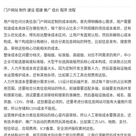
门户网站
制作
建设
搭建
推广
低价
程序
流程
用户现在问分类信息门户网站定制的成本结构，首先得明确核心需求，用户需要
知道成本具体花在哪些地方，每个部分占比多少不同规模的项目成本差异，还有
怎么优化成本，得先给出整体成本区间，让用户有直观认知，然后拆解核心成本
构成，每个构成部分再细分，结合分类信息网站的特性，比如信息发布、搜索筛
选、审核这些核心功能相关的成本。
整体成本区间要分档次，基础版、标准版、高级版，对应不同需求的用户，中小
企业可能选基础或标准版，大型平台选高级版然后核心成本构成，应该按占比排
序，人力开发成本肯定是最大头，因为定制开发主要靠人力，然后是基础设施成
本运营维护成本，还有其他杂项，比如第三方工具合规费用这些。
人力开发成本里要细分需求分析、UI设计前后端开发、测试每个部分的占比和费
用范围，还要结合分类信息网站的特点，前端需要适配多端，后端要支持高并发
和搜索功能，测试要重点测审核和搜索的准确性，然后基础设施成本，域名、服
务器、CDN、存储，这些都是必须的，还要考虑分类信息网站可能有大量图片视
频，所以存储和CDN成本不能低。
运营维护成本分类信息网站的核心是内容审核，所以人工审核成本要算进去，还
有技术维护、推广冷启动的费用然后其他成本，比如第三方API、地图、支付、
短信验证、合规费用、ICP备案、安全测评版权素材这些。
成本结构对比表，按不同版本列出每个部分的费用，让用户清晰然后成本优化技