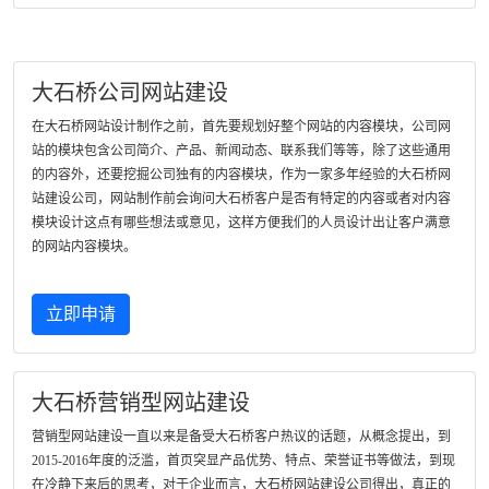
大石桥公司网站建设
在大石桥网站设计制作之前，首先要规划好整个网站的内容模块，公司网
站的模块包含公司简介、产品、新闻动态、联系我们等等，除了这些通用
的内容外，还要挖掘公司独有的内容模块，作为一家多年经验的大石桥网
站建设公司，网站制作前会询问大石桥客户是否有特定的内容或者对内容
模块设计这点有哪些想法或意见，这样方便我们的人员设计出让客户满意
的网站内容模块。
立即申请
大石桥营销型网站建设
营销型网站建设一直以来是备受大石桥客户热议的话题，从概念提出，到
2015-2016年度的泛滥，首页突显产品优势、特点、荣誉证书等做法，到现
在冷静下来后的思考，对于企业而言，大石桥网站建设公司得出，真正的