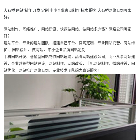
大石桥
网站
制作
开发
定制
中小企业官网制作
技术
服务
大石桥网络公司哪家
好？
网站制作、网络推广、网站建设、快速做网站、做网站多少钱？网络公司哪家
好？
建站平台、专业的建站团队、搭建自己平台、官网定制、专业网站托管、网站维
护 、网站设计 、做网站 、中小企业品牌网站定制
手机网站开发、营销型网站制作网站建设，品牌网站建设公司，专业从事网站建
设，企业营销型网站建设，网站制作，网站改版，手机网站制作，微站建设，网
站优化，网站推广网络公司，专业技术团队竭力真诚服务!