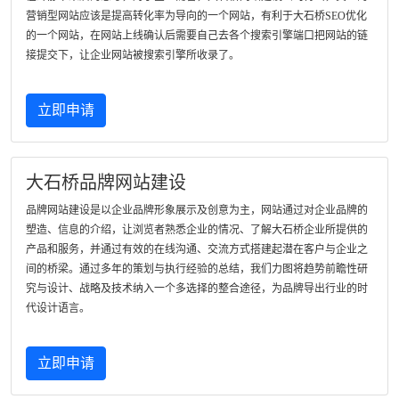
营销型网站应该是提高转化率为导向的一个网站，有利于大石桥SEO优化
的一个网站，在网站上线确认后需要自己去各个搜索引擎端口把网站的链
接提交下，让企业网站被搜索引擎所收录了。
立即申请
大石桥品牌网站建设
品牌网站建设是以企业品牌形象展示及创意为主，网站通过对企业品牌的
塑造、信息的介绍，让浏览者熟悉企业的情况、了解大石桥企业所提供的
产品和服务，并通过有效的在线沟通、交流方式搭建起潜在客户与企业之
间的桥梁。通过多年的策划与执行经验的总结，我们力图将趋势前瞻性研
究与设计、战略及技术纳入一个多选择的整合途径，为品牌导出行业的时
代设计语言。
立即申请