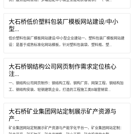
大石桥低价塑料包装厂模板网站建设/中小
型...
低价塑料包装厂模板网站建设/中小型企业建站一、塑料包装厂模板网站建
设：是基于成熟标准化网站模板，针对塑料包装袋、塑料瓶、塑...
大石桥钢结构公司网页制作需求定位核心
注...
一、钢结构公司网页制作：钢结构工程、钢构厂房、网架工程、钢结构加
工、钢结构安装、轻钢建筑企业，打造的工程施工类B端营销官...
大石桥矿业集团网站定制展示矿产资源与
产...
矿业集团网站定制展示矿产资源与产能字化平台一、矿业集团网站定制：