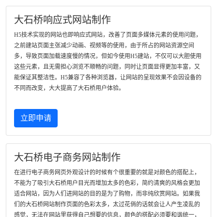
大石桥响应式网站制作
H5技术实现的网站也即响应式网站，改善了页面多媒体元素的使用问题，
之前建站页面主张减少动画、视频等的使用，由于所占的网站资源空间
多，导致页面加载速度慢的情况，但如今使用H5建站，不仅可以大胆使用
这些元素，且无需担心浏览不顺畅的问题，同时让页面显得更加丰富，又
能保证其整洁性。H5兼容了各种浏览器，让网站的呈现效果不会因设备的
不同而改变，大大提高了大石桥用户体验。
立即申请
大石桥电子商务网站制作
在进行电子商务网页外观设计的时候有个很重要的就是对颜色的搭配上，
不能为了吸引大石桥用户目光而增加太多的色彩，简约清爽的风格会更加
适合网站，因为人们进网站的目的是为了购物，而非纯欣赏网站。如果我
们的大石桥网站制作页面的色彩太多，太过花俏的话就会让人产生凌乱的
感觉，无法在网站里获得自己想要的信息，颜色的搭配必须要和谐统一，