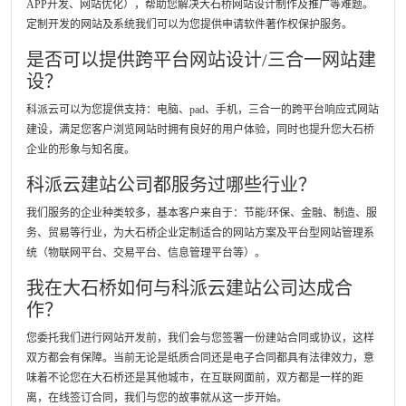
APP开发、网站优化），帮助您解决大石桥网站设计制作及推广等难题。
定制开发的网站及系统我们可以为您提供申请软件著作权保护服务。
是否可以提供跨平台网站设计/三合一网站建
设？
科派云可以为您提供支持：电脑、pad、手机，三合一的跨平台响应式网站
建设，满足您客户浏览网站时拥有良好的用户体验，同时也提升您大石桥
企业的形象与知名度。
科派云建站公司都服务过哪些行业？
我们服务的企业种类较多，基本客户来自于：节能/环保、金融、制造、服
务、贸易等行业，为大石桥企业定制适合的网站方案及平台型网站管理系
统（物联网平台、交易平台、信息管理平台等）。
我在大石桥如何与科派云建站公司达成合
作？
您委托我们进行网站开发前，我们会与您签署一份建站合同或协议，这样
双方都会有保障。当前无论是纸质合同还是电子合同都具有法律效力，意
味着不论您在大石桥还是其他城市，在互联网面前，双方都是一样的距
离，在线签订合同，我们与您的故事就从这一步开始。