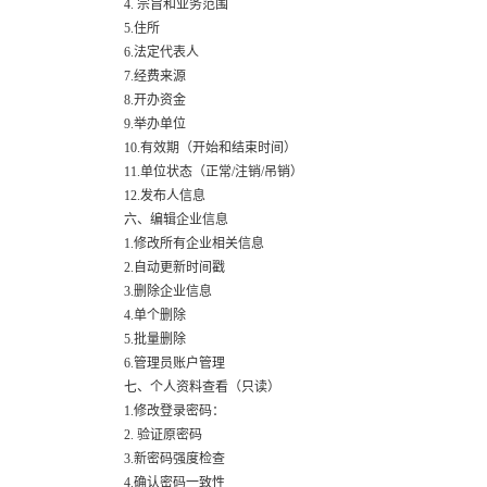
4. 宗旨和业务范围
5.住所
6.法定代表人
7.经费来源
8.开办资金
9.举办单位
10.有效期（开始和结束时间）
11.单位状态（正常/注销/吊销）
12.发布人信息
六、编辑企业信息
1.修改所有企业相关信息
2.自动更新时间戳
3.删除企业信息
4.单个删除
5.批量删除
6.管理员账户管理
七、个人资料查看（只读）
1.修改登录密码：
2. 验证原密码
3.新密码强度检查
4.确认密码一致性