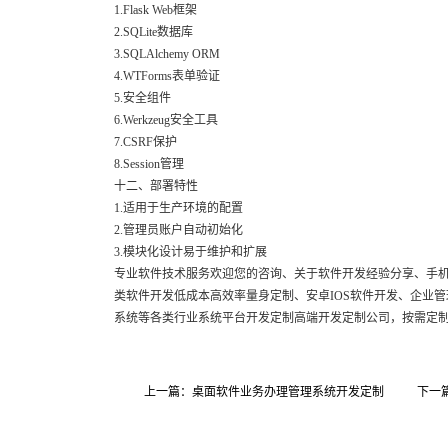
1.Flask Web框架
2.SQLite数据库
3.SQLAlchemy ORM
4.WTForms表单验证
5.安全组件
6.Werkzeug安全工具
7.CSRF保护
8.Session管理
十二、部署特性
1.适用于生产环境的配置
2.管理员账户自动初始化
3.模块化设计易于维护和扩展
专业软件技术服务欢迎您的咨询、关于软件开发经验分享、手机
类软件开发低成本高效率量身定制、安卓IOS软件开发、企业
系统等各类行业系统平台开发定制高端开发定制公司，按需定
上一篇：桌面软件业务办理管理系统开发定制
下一